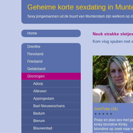
Geheime korte sexdating in Mun
Sexy jongemannen uit de buurt van Muntendam zijn welkom op de
Home
Neuk strakke sletjes
Kom vlug spuiten met e
Drenthe
Flevoland
Friesland
Gelderland
Groningen
Adorp
Alteveer
Appingedam
Bad Nieuweschans
GoldTube (34)
Bedum
★ ★ ★ ★ ★
Poep en plas sex met ge
Bierum
kinky blondine Kinky
Blauwestad
blondine op zoek naar