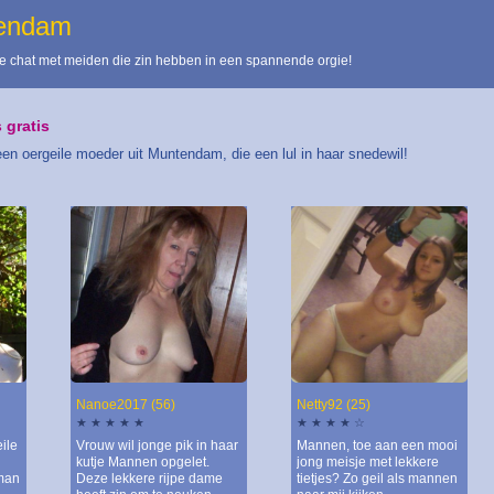
tendam
 chat met meiden die zin hebben in een spannende orgie!
 gratis
en oergeile moeder uit Muntendam, die een lul in haar snedewil!
Nanoe2017 (56)
Netty92 (25)
★ ★ ★ ★ ★
★ ★ ★ ★ ☆
ile
Vrouw wil jonge pik in haar
Mannen, toe aan een mooi
kutje Mannen opgelet.
jong meisje met lekkere
 man
Deze lekkere rijpe dame
tietjes? Zo geil als mannen