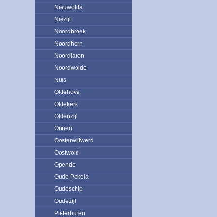
Nieuwolda
Niezijl
Noordbroek
Noordhorn
Noordlaren
Noordwolde
Nuis
Oldehove
Oldekerk
Oldenzijl
Onnen
Oosterwijtwerd
Oostwold
Opende
Oude Pekela
Oudeschip
Oudezijl
Pieterburen