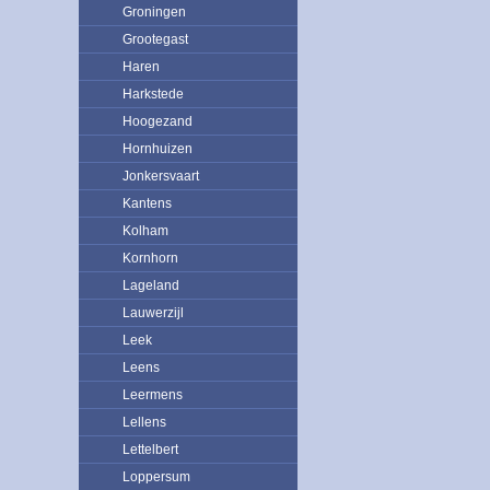
Groningen
Grootegast
Haren
Harkstede
Hoogezand
Hornhuizen
Jonkersvaart
Kantens
Kolham
Kornhorn
Lageland
Lauwerzijl
Leek
Leens
Leermens
Lellens
Lettelbert
Loppersum