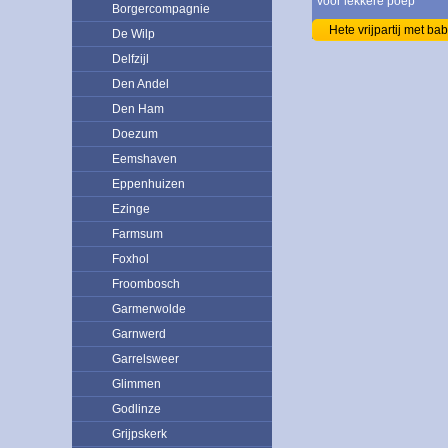
voor lekkere poep
Borgercompagnie
Hete vrijpartij met ba
De Wilp
Delfzijl
Den Andel
Den Ham
Doezum
Eemshaven
Eppenhuizen
Ezinge
Farmsum
Foxhol
Froombosch
Garmerwolde
Garnwerd
Garrelsweer
Glimmen
Godlinze
Grijpskerk