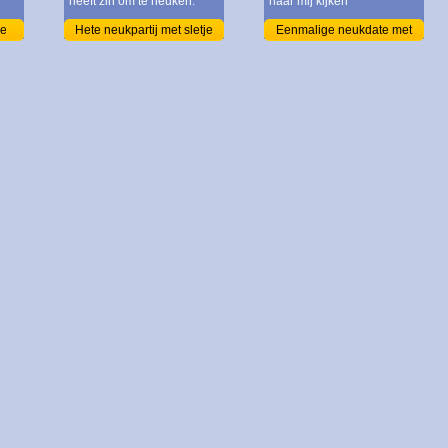
heeft zin om te neuken.
naar mij kijken
be
Hete neukpartij met sletje
Eenmalige neukdate met
chick