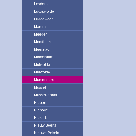
Losdorp
Lucaswolde
Luddeweer
Marum
Meeden
Meedhuizen
Meerstad
Middelstum
Midwolda
Midwolde
Muntendam
Mussel
Musselkanaal
Niebert
Niehove
Niekerk
Nieuw Beerta
Nieuwe Pekela