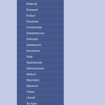
Pieterzijl
Rasquert
Rottum
Scharmer
Schildwolde
Sebaldeburen
Sellingen
Siddeburen
Slochteren
Spijk
Stadskanaal
Startenhuizen
Stedum
Steendam
Stitswerd
t Waar
t Zandt
Ter Apel