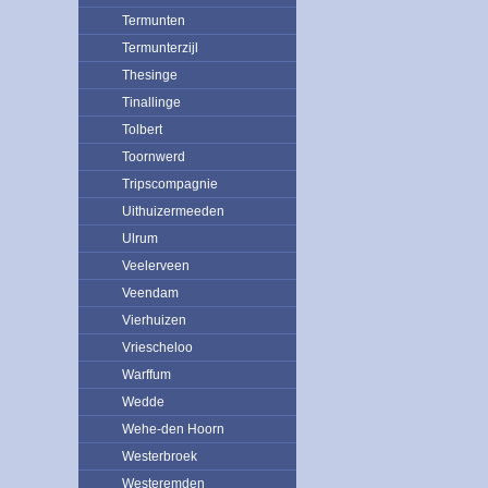
Termunten
Termunterzijl
Thesinge
Tinallinge
Tolbert
Toornwerd
Tripscompagnie
Uithuizermeeden
Ulrum
Veelerveen
Veendam
Vierhuizen
Vriescheloo
Warffum
Wedde
Wehe-den Hoorn
Westerbroek
Westeremden