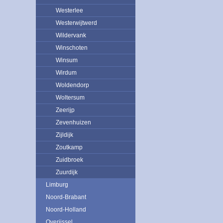
Westerlee
Westerwijtwerd
Wildervank
Winschoten
Winsum
Wirdum
Woldendorp
Woltersum
Zeerijp
Zevenhuizen
Zijldijk
Zoutkamp
Zuidbroek
Zuurdijk
Limburg
Noord-Brabant
Noord-Holland
Overijssel