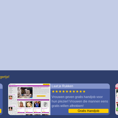
gertje!
Laat je Rukken
★★★★★★★★★★
Vrouwen geven gratis handjob voor
hun plezier! Vrouwen die mannen eens
gratis willen aftrekken!
Gratis Handjob