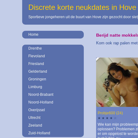
Discrete korte neukdates in Hove
Sportieve jongeheren uit de buurt van Hove zijn gezocht door slet
Home
Berijd natte mokkels
Kom ook rap palen met e
Drenthe
Flevoland
Friesland
Gelderland
Groningen
Limburg
Noord-Brabant
Noord-Holland
Overijssel
Probje600 (24)
Utrecht
★ ★ ★ ★ ☆
Wie kan mijn probleemp
Zeeland
oplossen? Problemen zi
Zuid-Holland
er om opgelost te worde