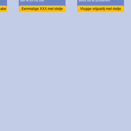
die ik tot nu toe
alles uit te proberen
babe
Eenmalige XXX met sletje
Vlugge vrijpartij met sletje