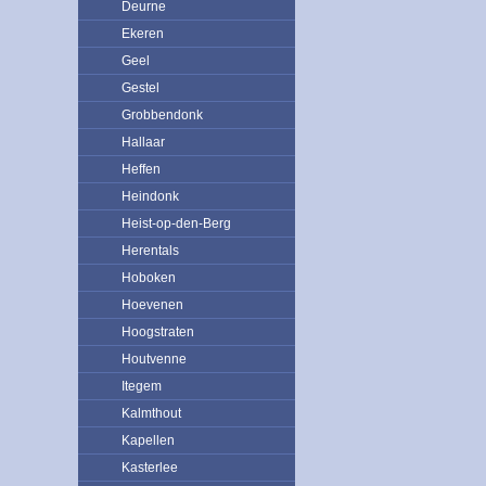
Deurne
Ekeren
Geel
Gestel
Grobbendonk
Hallaar
Heffen
Heindonk
Heist-op-den-Berg
Herentals
Hoboken
Hoevenen
Hoogstraten
Houtvenne
Itegem
Kalmthout
Kapellen
Kasterlee