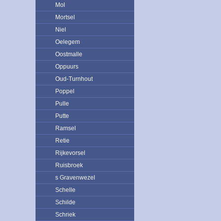
Mol
Mortsel
Niel
Oelegem
Oostmalle
Oppuurs
Oud-Turnhout
Poppel
Pulle
Putte
Ramsel
Retie
Rijkevorsel
Ruisbroek
s Gravenwezel
Schelle
Schilde
Schriek