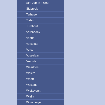
Sint-Job-in-'t-Goor
Stabroek
Terhagen
Tielen
Turnhout
Varendonk
Veerle
Vorselaar
Vorst
Vosselaar
Vremde
Waarloos
Walem
Weert
Westerlo
Wiekevorst
Wilrijk
Wommelgem