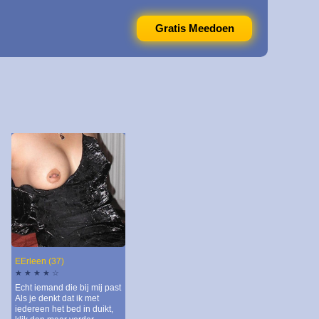
Gratis Meedoen
EErleen (37)
★ ★ ★ ★ ☆
Echt iemand die bij mij past
Als je denkt dat ik met
iedereen het bed in duikt,