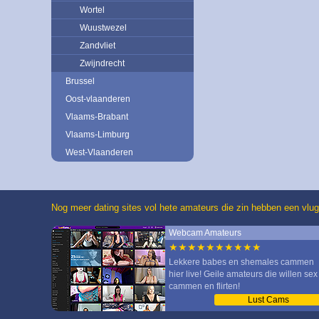
Wortel
Wuustwezel
Zandvliet
Zwijndrecht
Brussel
Oost-vlaanderen
Vlaams-Brabant
Vlaams-Limburg
West-Vlaanderen
Nog meer dating sites vol hete amateurs die zin hebben een vlug
Webcam Amateurs
★★★★★★★★★★
Lekkere babes en shemales cammen
hier live! Geile amateurs die willen sex
cammen en flirten!
Lust Cams