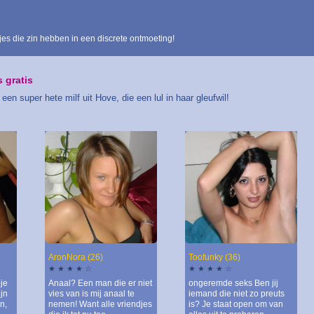
jes die zin hebben in een discrete ontmoeting!
 gratis
en super hete milf uit Hove, die een lul in haar gleufwil!
AronNora (26)
Toofunky (36)
★ ★ ★ ★ ☆
★ ★ ★ ★ ☆
je
Anaal? Een man die er niet
ongeremde seks Ben jij
jn
vies van is mij anaal te
iemand die niet zo preuts
n,
nemen! Want alle vriendjes
is? Je staat open om van