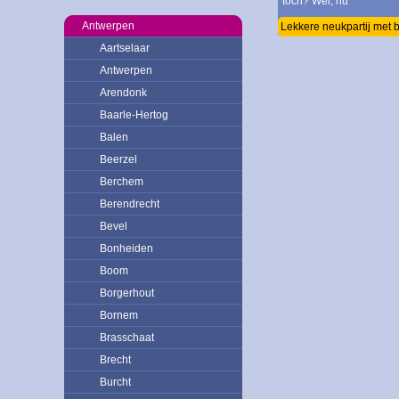
toch? Wel, nu
Antwerpen
Lekkere neukpartij met 
Aartselaar
Antwerpen
Arendonk
Baarle-Hertog
Balen
Beerzel
Berchem
Berendrecht
Bevel
Bonheiden
Boom
Borgerhout
Bornem
Brasschaat
Brecht
Burcht